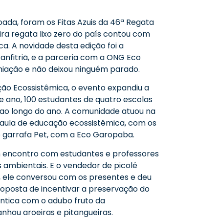
ada, foram os Fitas Azuis da 46ª Regata
ira regata lixo zero do país contou com
a. A novidade desta edição foi a
anfitriã, e a parceria com a ONG Eco
miação e não deixou ninguém parado.
o Ecossistêmica, o evento expandiu a
e ano, 100 estudantes de quatro escolas
 ao longo do ano. A comunidade atuou na
 aula de educação ecossistêmica, com os
e garrafa Pet, com a Eco Garopaba.
um encontro com estudantes e professores
ambientais. E o vendedor de picolé
o, ele conversou com os presentes e deu
oposta de incentivar a preservação do
ântica com o adubo fruto da
nhou aroeiras e pitangueiras.