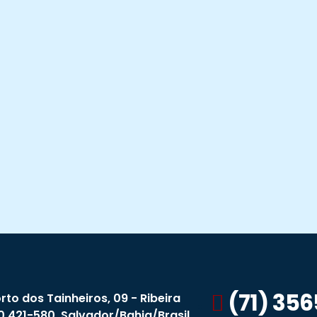
(71) 35
rto dos Tainheiros, 09 - Ribeira
0.421-580. Salvador/Bahia/Brasil