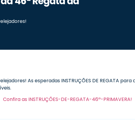
 da 46ª Regata da
elejadores!
 velejadores! As esperadas INSTRUÇÕES DE REGATA para a
íveis.
Confira as INSTRUÇÕES-DE-REGATA-46ª-PRIMAVERA!